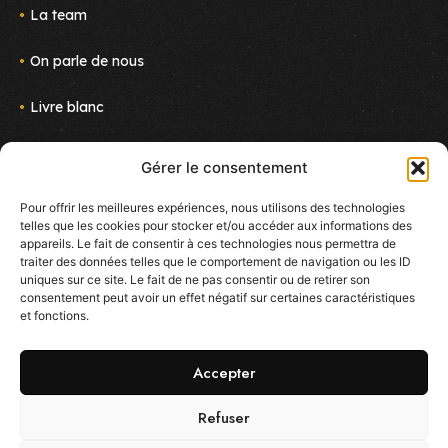
La team
On parle de nous
Livre blanc
Actus
Gérer le consentement
Nous rejoindre
Pour offrir les meilleures expériences, nous utilisons des technologies
telles que les cookies pour stocker et/ou accéder aux informations des
Newsletter
appareils. Le fait de consentir à ces technologies nous permettra de
Suivez le projet !
traiter des données telles que le comportement de navigation ou les ID
E-mail
uniques sur ce site. Le fait de ne pas consentir ou de retirer son
consentement peut avoir un effet négatif sur certaines caractéristiques
et fonctions.
J'accepte de reçevoir des mails sur les nouveautés
d'Ekoo
Accepter
Refuser