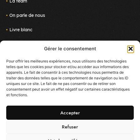
La team
On parle de nous
Livre blanc
Actus
Gérer le consentement
Nous rejoindre
Pour offrir les meilleures expériences, nous utilisons des technologies
telles que les cookies pour stocker et/ou accéder aux informations des
Newsletter
appareils. Le fait de consentir à ces technologies nous permettra de
Suivez le projet !
traiter des données telles que le comportement de navigation ou les ID
E-mail
uniques sur ce site. Le fait de ne pas consentir ou de retirer son
consentement peut avoir un effet négatif sur certaines caractéristiques
et fonctions.
J'accepte de reçevoir des mails sur les nouveautés
d'Ekoo
Accepter
Refuser