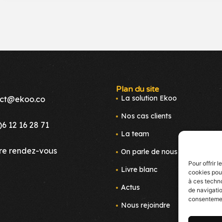
Plan du site
La solution Ekoo
ct@ekoo.co
Nos cas clients
)6 12 16 28 71
La team
re rendez-vous
On parle de nous
Pour offrir 
Livre blanc
cookies pour
à ces techn
Actus
de navigatio
consentement
Nous rejoindre