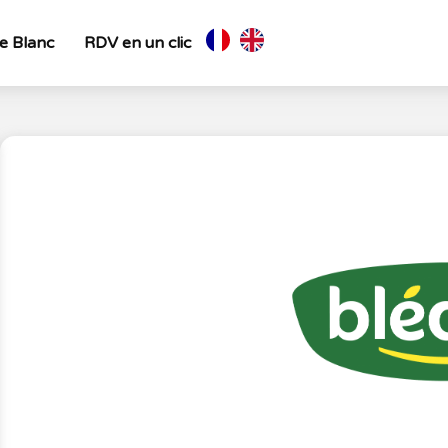
re Blanc
RDV en un clic