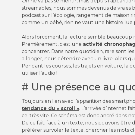
On ne va pas se mentir, mais depuis l’appariti
streamables, nous sommes devenus de vraies bê
podcast sur l’écologie, rangement de maison r
comme un bébé, rien ne vaut une histoire lue 
Alors forcément, la lecture semble beaucoup moi
Premièrement, c’est une
activité chronopha
concentrer. Dans notre quotidien, rare sont le
allonger, nous détendre avec un livre. Alors que
Pendant les courses, les trajets en voiture, la d
utiliser l’audio !
# Une présence au quo
Toujours en lien avec l’apparition des smartp
tendance du « scroll »
. L’arrivée d’internet f
ce, très vite. Ce schéma est donc ancré dans n
De ce fait, face à un texte, nous pouvons être
préférer survoler le texte, chercher les mots 