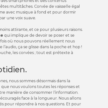
on des smartphones et des contenus
tes multitâches. Corvée de vaisselle égal
ime avec musique à fond et pour dormir
par une voix suave.
ns attirante, et ce pour plusieurs raisons.
ge
qui implique de devoir se poser et se
s fois où nous pouvons réellement nous
 l’audio, ça se glisse dans la poche et hop !
ouche, les corvées ; tout est prétexte à
tidien.
hones, nous sommes désormais dans la
ait que nous voulons toutes les réponses et
otre manière de consommer l’information.
 découragés face à la longueur. Nous allons
clés pour répondre à nos questions. Et pour