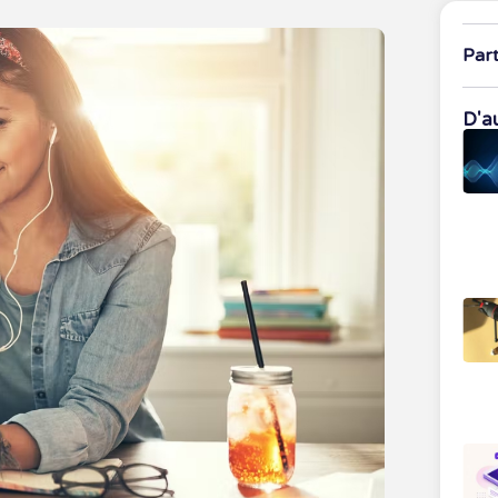
Par
D'au