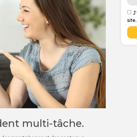
J
site.
dent multi-tâche.