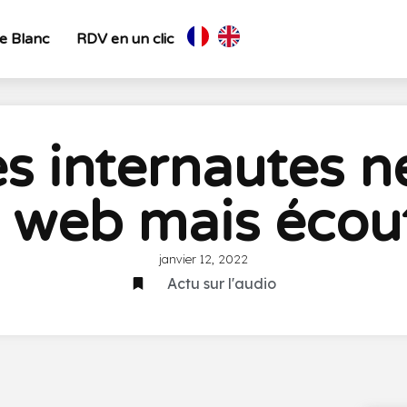
re Blanc
RDV en un clic
s internautes ne
e web mais écou
janvier 12, 2022
Actu sur l'audio