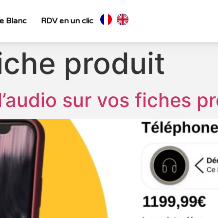
re Blanc
RDV en un clic
iche produit
l’audio sur vos fiches pr