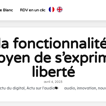
re Blanc
RDV en un clic
la fonctionnalit
yen de s’exprim
liberté
avril 4, 2023
ctu du digital
,
Actu sur l'audio
audio
,
innovation
,
nou