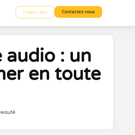
Espace client
Contactez-nous
é audio : un
er en toute
veauté