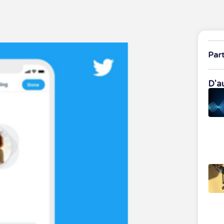
Par
D'au