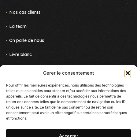
Nos cas clients
La team
On parle de nous
Livre blanc
Actus
Gérer le consentement
Nous rejoindre
Pour offrir les meilleures expériences, nous utilisons des technologies
telles que les cookies pour stocker et/ou accéder aux informations des
Newsletter
appareils. Le fait de consentir à ces technologies nous permettra de
Suivez le projet !
traiter des données telles que le comportement de navigation ou les ID
E-mail
uniques sur ce site. Le fait de ne pas consentir ou de retirer son
consentement peut avoir un effet négatif sur certaines caractéristiques
et fonctions.
J'accepte de reçevoir des mails sur les nouveautés
d'Ekoo
Accepter