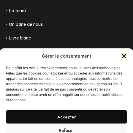
La team
On parle de nous
Livre blanc
Actus
Gérer le consentement
Nous rejoindre
Pour offrir les meilleures expériences, nous utilisons des technologies
telles que les cookies pour stocker et/ou accéder aux informations des
Newsletter
appareils. Le fait de consentir à ces technologies nous permettra de
Suivez le projet !
traiter des données telles que le comportement de navigation ou les ID
E-mail
uniques sur ce site. Le fait de ne pas consentir ou de retirer son
consentement peut avoir un effet négatif sur certaines caractéristiques
et fonctions.
J'accepte de reçevoir des mails sur les nouveautés
d'Ekoo
Accepter
Refuser