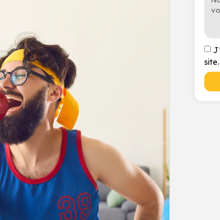
J
site.