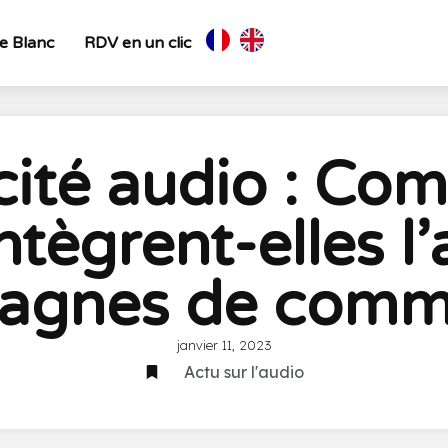
re Blanc
RDV en un clic
cité audio : Co
tègrent-elles l
agnes de comm
janvier 11, 2023
Actu sur l'audio