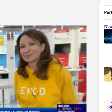
Par
D'au