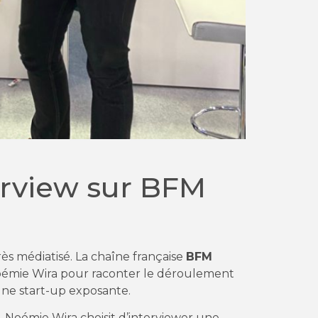
erview sur BFM
s médiatisé. La chaîne française
BFM
Noémie Wira pour raconter le déroulement
’une start-up exposante.
, Noémie Wira choisit d’interviewer une