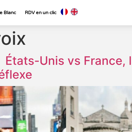
re Blanc
RDV en un clic
oix
tats-Unis vs France, l
éflexe