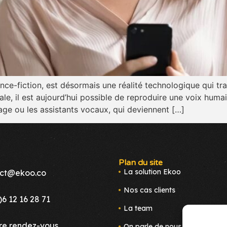
ce-fiction, est désormais une réalité technologique qui tran
ale, il est aujourd’hui possible de reproduire une voix humai
lage ou les assistants vocaux, qui deviennent […]
Plan du site
La solution Ekoo
ct@ekoo.co
Nos cas clients
)6 12 16 28 71
La team
re rendez-vous
On parle de nous