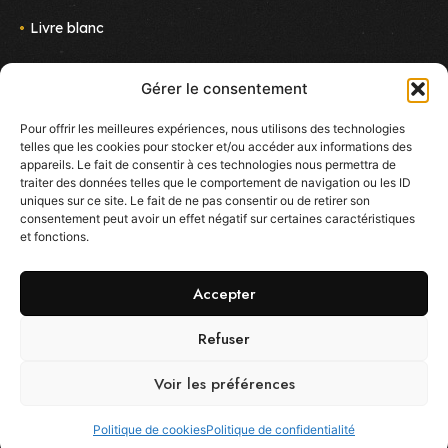
Livre blanc
Actus
Gérer le consentement
Nous rejoindre
Pour offrir les meilleures expériences, nous utilisons des technologies
telles que les cookies pour stocker et/ou accéder aux informations des
Newsletter
appareils. Le fait de consentir à ces technologies nous permettra de
Suivez le projet !
traiter des données telles que le comportement de navigation ou les ID
E-mail
uniques sur ce site. Le fait de ne pas consentir ou de retirer son
consentement peut avoir un effet négatif sur certaines caractéristiques
et fonctions.
J'accepte de reçevoir des mails sur les nouveautés
d'Ekoo
Accepter
Refuser
Voir les préférences
Tous droits réservés – Ekoo.co –
Mentions légales
–
Politique de
confidentialité
–
Politique des cookies
Politique de cookies
Politique de confidentialité