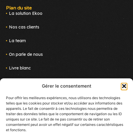
Plan du site
La solution Ekoo
Nos cas clients
La team
On parle de nous
Livre blanc
Actus
Gérer le consentement
Nous rejoindre
Pour offrir les meilleures expériences, nous utilisons des technologies
telles que les cookies pour stocker et/ou accéder aux informations des
Newsletter
appareils. Le fait de consentir à ces technologies nous permettra de
Suivez le projet !
traiter des données telles que le comportement de navigation ou les ID
E-mail
uniques sur ce site. Le fait de ne pas consentir ou de retirer son
consentement peut avoir un effet négatif sur certaines caractéristiques
et fonctions.